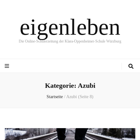
eigenleben
Die Online-Schülerzeitung der Klara-Oppenheimer-Schule Würzburg
Kategorie:
Azubi
Startseite
/
Azubi
(Seite 8)