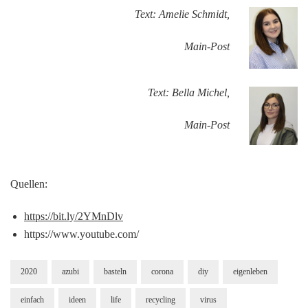
Text: Amelie Schmidt,
Main-Post
Text: Bella Michel,
Main-Post
Quellen:
https://bit.ly/2YMnDlv
https://www.youtube.com/
2020
azubi
basteln
corona
diy
eigenleben
einfach
ideen
life
recycling
virus