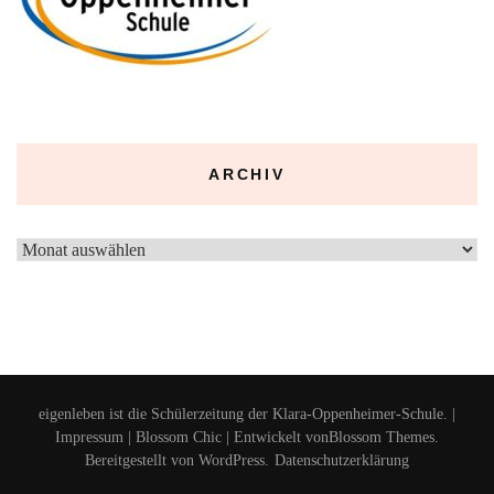
ARCHIV
Archiv
eigenleben ist die Schülerzeitung der Klara-Oppenheimer-Schule. |
Impressum
|
Blossom Chic | Entwickelt von
Blossom Themes
.
Bereitgestellt von
WordPress
.
Datenschutzerklärung