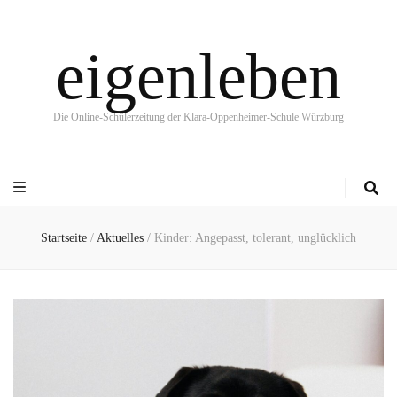
eigenleben
Die Online-Schülerzeitung der Klara-Oppenheimer-Schule Würzburg
Startseite
/
Aktuelles
/
Kinder: Angepasst, tolerant, unglücklich