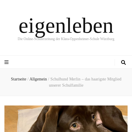
eigenleben
Die Online-Schülerzeitung der Klara-Oppenheimer-Schule Würzburg
Startseite
/
Allgemein
/
Schulhund Merlin – das haarigste Mitglied
unserer Schulfamilie