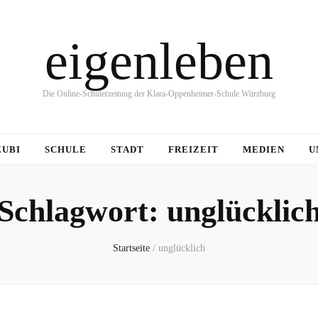
eigenleben
Die Online-Schülerzeitung der Klara-Oppenheimer-Schule Würzburg
ZUBI
SCHULE
STADT
FREIZEIT
MEDIEN
U
Schlagwort:
unglücklic
Startseite
/
unglücklich