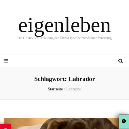
eigenleben
Die Online-Schülerzeitung der Klara-Oppenheimer-Schule Würzburg
Schlagwort:
Labrador
Startseite
/
Labrador