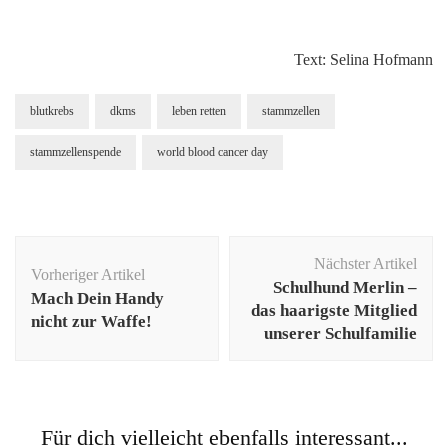
Text: Selina Hofmann
blutkrebs
dkms
leben retten
stammzellen
stammzellenspende
world blood cancer day
Beitragsnavigation
Nächster Artikel
Vorheriger Artikel
Schulhund Merlin –
Mach Dein Handy
das haarigste Mitglied
nicht zur Waffe!
unserer Schulfamilie
Für dich vielleicht ebenfalls interessant...