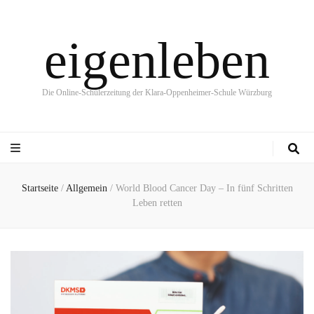
eigenleben
Die Online-Schülerzeitung der Klara-Oppenheimer-Schule Würzburg
Startseite
/
Allgemein
/
World Blood Cancer Day – In fünf Schritten
Leben retten