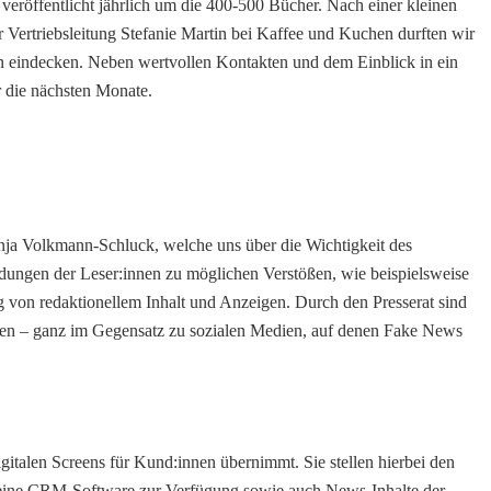
veröffentlicht jährlich um die 400-500 Bücher. Nach einer kleinen
Vertriebsleitung Stefanie Martin bei Kaffee und Kuchen durften wir
n eindecken. Neben wertvollen Kontakten und dem Einblick in ein
ür die nächsten Monate.
Sonja Volkmann-Schluck, welche uns über die Wichtigkeit des
eldungen der Leser:innen zu möglichen Verstößen, wie beispielsweise
g von redaktionellem Inhalt und Anzeigen. Durch den Presserat sind
nden – ganz im Gegensatz zu sozialen Medien, auf denen Fake News
igitalen Screens für Kund:innen übernimmt. Sie stellen hierbei den
 eine CRM-Software zur Verfügung sowie auch News-Inhalte der