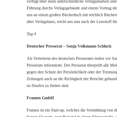
verfügt über neun unterschiedliche Verlagsmarken und 
Führung durchs Verlagsgebäude und einem Vortrag der 
uns an einem großen Büchertisch mit reichlich Bücher
altes Verlagshaus, reicht uns nun auch der Lesestoff f
Tag 4
Deutscher Presserat
– Sonja Volkmann-Schluck
Als Vertreterin des deutschen Presserates trafen wir 
Presserats informierte. Der Presserat überprüft alle M
gegen den Schutz der Persönlichkeit oder der Trennun
Zeitungen auch an die Richtigkeit der Berichte gebu
zu Haufen zu finden sind.
Framen GmbH
Framen ist ein Start-up, welches die Vermittlung von d
Screen Ownern, zum Beispiel in einem Fitnessstudio,