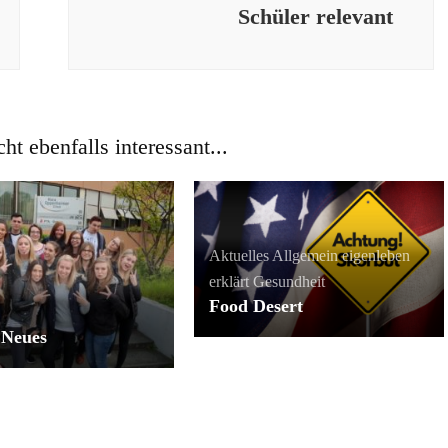
Schüler relevant
cht ebenfalls interessant...
Aktuelles
Allgemein
eigenleben
erklärt
Gesundheit
Food Desert
 Neues