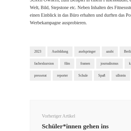
Welt, Bild, Stepstone etc. Neben Inhalten des Fitnes
einen Einblick in das Büro erhalten und durften das P
Werbekampagne ausprobieren.
2023
Ausbildung
axelspringer
azubi
Berl
fachexkursion
film
framen
journalismus
k
presserat
reporter
Schule
Spaß
ullstein
Beitragsnavigation
Vorheriger Artikel
Schüler*innen gehen ins