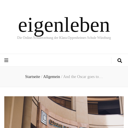
eigenleben
Die Online-Schülerzeitung der Klara-Oppenheimer-Schule Würzburg
Startseite
/
Allgemein
/
And the Oscar goes to…