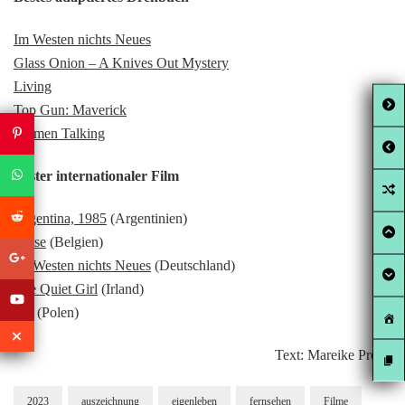
Im Westen nichts Neues
Glass Onion – A Knives Out Mystery
Living
Top Gun: Maverick
Women Talking
Bester internationaler Film
Argentina, 1985
(Argentinien)
Close
(Belgien)
Im Westen nichts Neues
(Deutschland)
The Quiet Girl
(Irland)
EO
(Polen)
Text: Mareike Preun
2023
auszeichnung
eigenleben
fernsehen
Filme