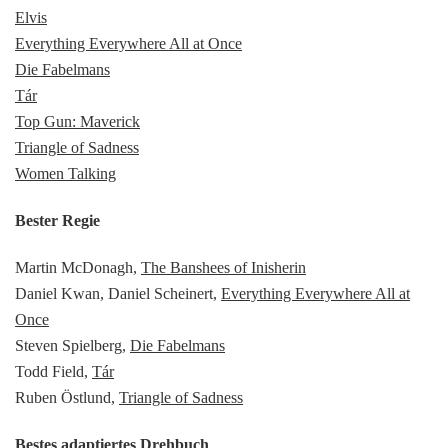
Elvis
Everything Everywhere All at Once
Die Fabelmans
Tár
Top Gun: Maverick
Triangle of Sadness
Women Talking
Bester Regie
Martin McDonagh,
The Banshees of Inisherin
Daniel Kwan, Daniel Scheinert,
Everything Everywhere All at
Once
Steven Spielberg,
Die Fabelmans
Todd Field,
Tár
Ruben Östlund,
Triangle of Sadness
Bestes adaptiertes Drehbuch