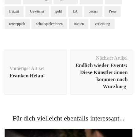
freizeit
Gewinner
gold
LA
oscars
Preis
roteteppich
schauspieler:innen
statuen
verleihung
Beitragsnavigation
Nächster Artikel
Endlich wieder Events:
Vorheriger Artikel
Diese Künstler:innen
Franken Helau!
kommen nach
Würzburg
Für dich vielleicht ebenfalls interessant...