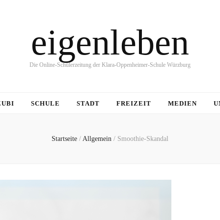
eigenleben
Die Online-Schülerzeitung der Klara-Oppenheimer-Schule Würzburg
ZUBI
SCHULE
STADT
FREIZEIT
MEDIEN
U
Startseite
/
Allgemein
/
Smoothie-Skandal