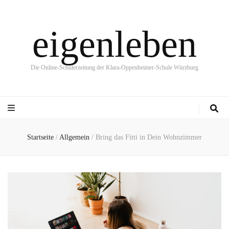
eigenleben
Die Online-Schülerzeitung der Klara-Oppenheimer-Schule Würzburg
Startseite
/
Allgemein
/
Bring das Fitti in Dein Wohnzimmer