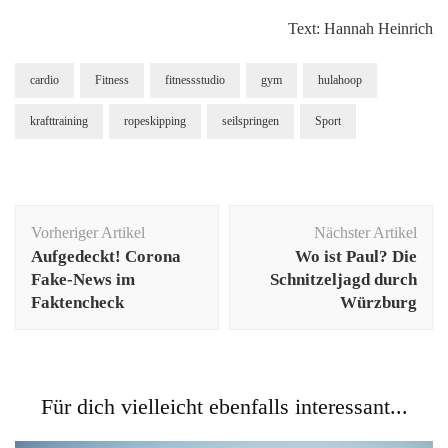
Text: Hannah Heinrich
cardio
Fitness
fitnessstudio
gym
hulahoop
krafttraining
ropeskipping
seilspringen
Sport
Beitragsnavigation
Vorheriger Artikel
Nächster Artikel
Aufgedeckt! Corona
Wo ist Paul? Die
Fake-News im
Schnitzeljagd durch
Faktencheck
Würzburg
Für dich vielleicht ebenfalls interessant...