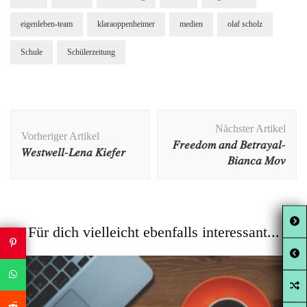
eigenleben-team
klaraoppenheimer
medien
olaf scholz
Schule
Schülerzeitung
Beitragsnavigation
Nächster Artikel
Vorheriger Artikel
𝐹𝑟𝑒𝑒𝑑𝑜𝑚 𝑎𝑛𝑑 𝐵𝑒𝑡𝑟𝑎𝑦𝑎𝑙-
𝑊𝑒𝑠𝑡𝑤𝑒𝑙𝑙-𝐿𝑒𝑛𝑎 𝐾𝑖𝑒𝑓𝑒𝑟
𝐵𝑖𝑎𝑛𝑐𝑎 𝑀𝑜𝑣
Für dich vielleicht ebenfalls interessant...