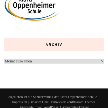
ARCHIV
Archiv
eigenleben ist die Schülerzeitung der Klara-Oppenheimer-Schule. |
Impressum
|
Blossom Chic | Entwickelt von
Blossom Themes
.
Bereitgestellt von
WordPress
.
Datenschutzerklärung