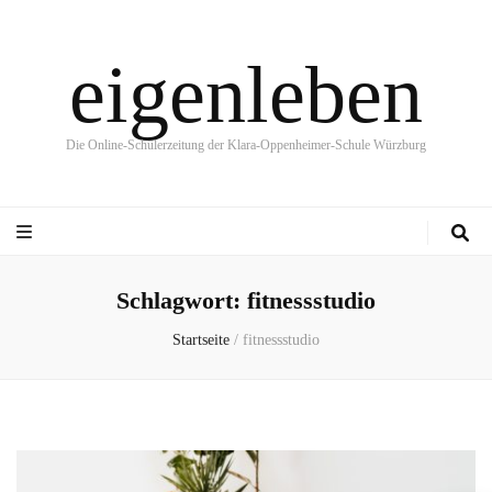
eigenleben
Die Online-Schülerzeitung der Klara-Oppenheimer-Schule Würzburg
Schlagwort:
fitnessstudio
Startseite
/
fitnessstudio