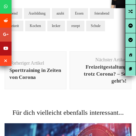
abend
Ausbildung
azubi
Essen
feierabend
freizeit
Kochen
lecker
rezept
Schule
Beitragsnavigation
Nächster Artikel
Vorheriger Artikel
Freizeitgestaltung
Sporttraining in Zeiten
trotz Corona? – So
von Corona
geht’s!
Für dich vielleicht ebenfalls interessant...