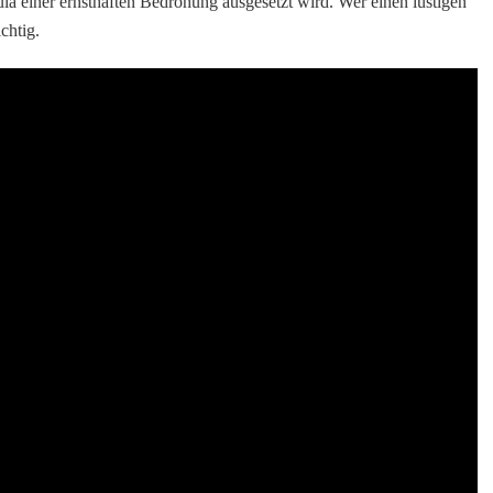
ula einer ernsthaften Bedrohung ausgesetzt wird. Wer einen lustigen
chtig.