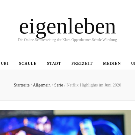
eigenleben
Die Online-Schülerzeitung der Klara-Oppenheimer-Schule Würzburg
ZUBI
SCHULE
STADT
FREIZEIT
MEDIEN
U
Startseite
/
Allgemein
/
Serie
/
Netflix Highlights im Juni 2020