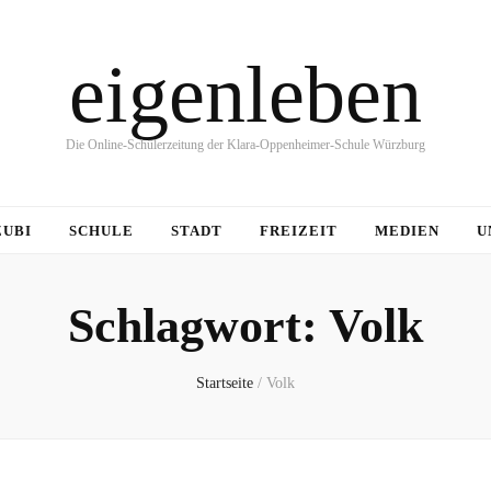
eigenleben
Die Online-Schülerzeitung der Klara-Oppenheimer-Schule Würzburg
ZUBI
SCHULE
STADT
FREIZEIT
MEDIEN
U
Schlagwort:
Volk
Startseite
/
Volk