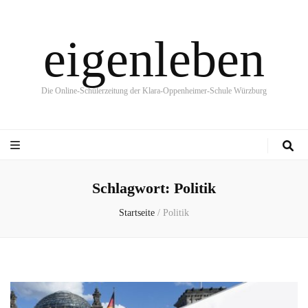
eigenleben
Die Online-Schülerzeitung der Klara-Oppenheimer-Schule Würzburg
Schlagwort:
Politik
Startseite
/
Politik