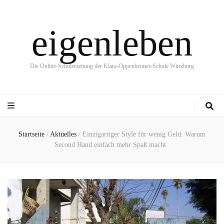
eigenleben
Die Online-Schülerzeitung der Klara-Oppenheimer-Schule Würzburg
Startseite
/
Aktuelles
/
Einzigartiger Style für wenig Geld: Warum
Second Hand einfach mehr Spaß macht