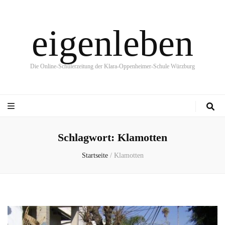
eigenleben
Die Online-Schülerzeitung der Klara-Oppenheimer-Schule Würzburg
Schlagwort:
Klamotten
Startseite
/
Klamotten