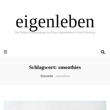
eigenleben
Die Online-Schülerzeitung der Klara-Oppenheimer-Schule Würzburg
Schlagwort:
smoothies
Startseite
/
smoothies