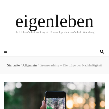
eigenleben
Die Online-Schülerzeitung der Klara-Oppenheimer-Schule Würzburg
Startseite
/
Allgemein
/
Greenwashing – Die Lüge der Nachhaltigkeit