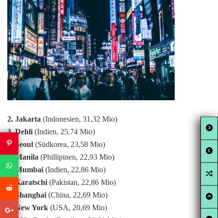
2. Jakarta
(Indonesien, 31,32 Mio)
3. Dehli
(Indien, 25,74 Mio)
4. Seoul
(Südkorea, 23,58 Mio)
5. Manila
(Phillipinen, 22,93 Mio)
6. Mumbai
(Indien, 22,86 Mio)
7. Karatschi
(Pakistan, 22,86 Mio)
8. Shanghai
(China, 22,69 Mio)
9. New York
(USA, 20,69 Mio)