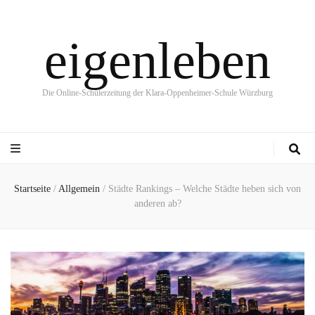
eigenleben
Die Online-Schülerzeitung der Klara-Oppenheimer-Schule Würzburg
Startseite
/
Allgemein
/
Städte Rankings – Welche Städte heben sich von
anderen ab?