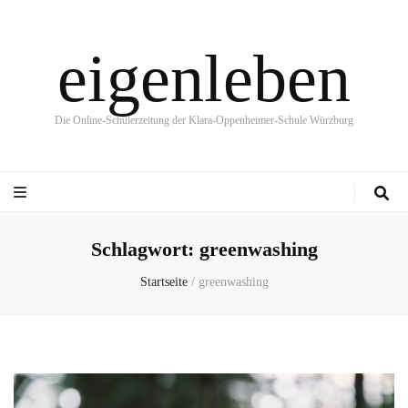
eigenleben
Die Online-Schülerzeitung der Klara-Oppenheimer-Schule Würzburg
Schlagwort:
greenwashing
Startseite
/
greenwashing