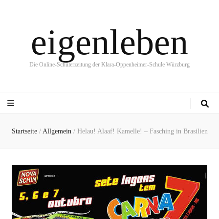
eigenleben
Die Online-Schülerzeitung der Klara-Oppenheimer-Schule Würzburg
Startseite
/
Allgemein
/
Helau! Alaaf! Kamelle! – Fasching in Brasilien