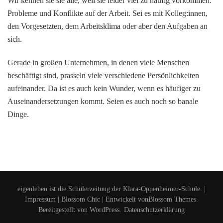
Wir kennen sie sie alle, weil sie leider viel zu häufig vorkommen:
Probleme und Konflikte auf der Arbeit. Sei es mit Kolleg:innen,
den Vorgesetzten, dem Arbeitsklima oder aber den Aufgaben an
sich.
Gerade in großen Unternehmen, in denen viele Menschen
beschäftigt sind, prasseln viele verschiedene Persönlichkeiten
aufeinander. Da ist es auch kein Wunder, wenn es häufiger zu
Auseinandersetzungen kommt. Seien es auch noch so banale
Dinge.
eigenleben ist die Schülerzeitung der Klara-Oppenheimer-Schule. |
Impressum
|
Blossom Chic | Entwickelt von
Blossom Themes
.
Bereitgestellt von
WordPress
.
Datenschutzerklärung