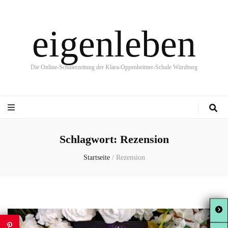
eigenleben
Die Online-Schülerzeitung der Klara-Oppenheimer-Schule Würzburg
Schlagwort:
Rezension
Startseite
/
Rezension