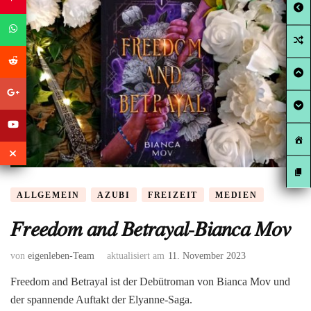
ALLGEMEIN
AZUBI
FREIZEIT
MEDIEN
𝐹𝑟𝑒𝑒𝑑𝑜𝑚 𝑎𝑛𝑑 𝐵𝑒𝑡𝑟𝑎𝑦𝑎𝑙-𝐵𝑖𝑎𝑛𝑐𝑎 𝑀𝑜𝑣
von
eigenleben-Team
aktualisiert am
11. November 2023
Freedom and Betrayal ist der Debütroman von Bianca Mov und
der spannende Auftakt der Elyanne-Saga.