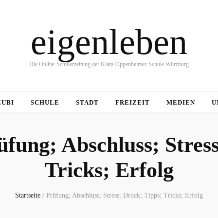
eigenleben
Die Online-Schülerzeitung der Klara-Oppenheimer-Schule Würzburg
ZUBI
SCHULE
STADT
FREIZEIT
MEDIEN
U
üfung; Abschluss; Stres
Tricks; Erfolg
Startseite
/
Prüfung; Abschluss; Stress; Druck; Tipps; Tricks; Erfolg