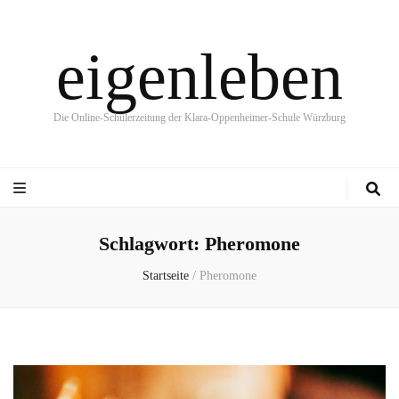
eigenleben
Die Online-Schülerzeitung der Klara-Oppenheimer-Schule Würzburg
Schlagwort:
Pheromone
Startseite
/
Pheromone