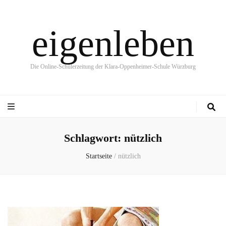
eigenleben
Die Online-Schülerzeitung der Klara-Oppenheimer-Schule Würzburg
Schlagwort:
nützlich
Startseite
/
nützlich