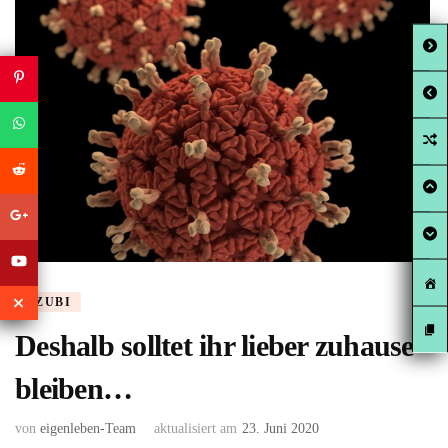
AZUBI
Deshalb solltet ihr lieber zuhause
bleiben…
von
eigenleben-Team
aktualisiert am
23. Juni 2020