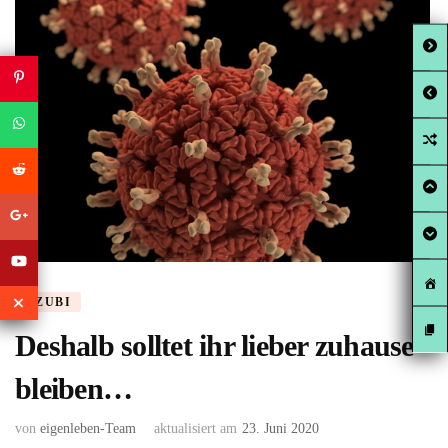
AZUBI
Deshalb solltet ihr lieber zuhause
bleiben…
von
eigenleben-Team
aktualisiert am
23. Juni 2020