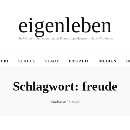
eigenleben
Die Online-Schülerzeitung der Klara-Oppenheimer-Schule Würzburg
ZUBI
SCHULE
STADT
FREIZEIT
MEDIEN
U
Schlagwort:
freude
Startseite
/
freude