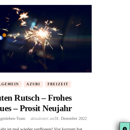
LGEMEIN
AZUBI
FREIZEIT
ten Rutsch – Frohes
ues – Prosit Neujahr
igenleben-Team
aktualisiert am
31. Dezember 2022
ahr ist mal wieder verflogen! Vor kurzem hat