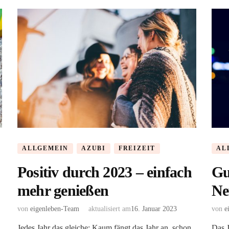
ALLGEMEIN
AZUBI
FREIZEIT
AL
Positiv durch 2023 – einfach
Gu
mehr genießen
Ne
von
eigenleben-Team
aktualisiert am
16. Januar 2023
von
e
Jedes Jahr das gleiche: Kaum fängt das Jahr an, schon
Das J