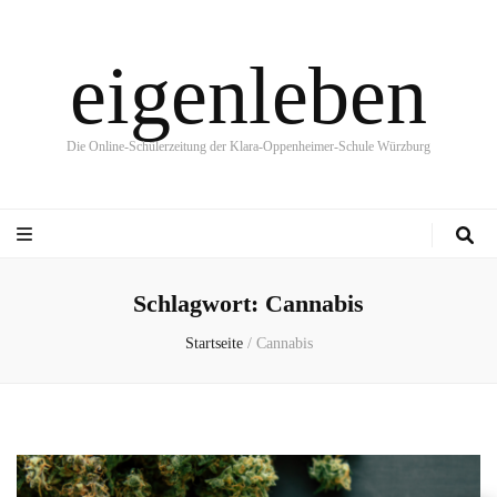
eigenleben
Die Online-Schülerzeitung der Klara-Oppenheimer-Schule Würzburg
Schlagwort:
Cannabis
Startseite
/
Cannabis