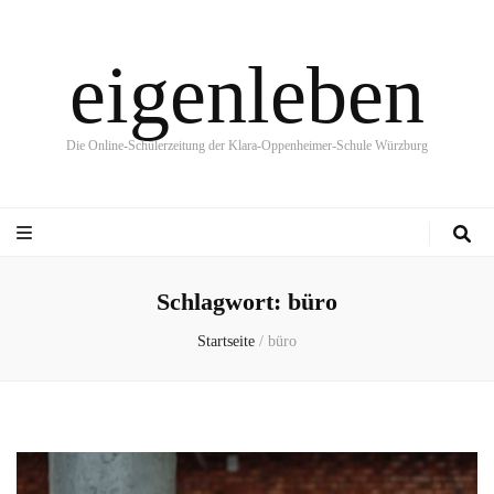
eigenleben
Die Online-Schülerzeitung der Klara-Oppenheimer-Schule Würzburg
Schlagwort:
büro
Startseite
/
büro