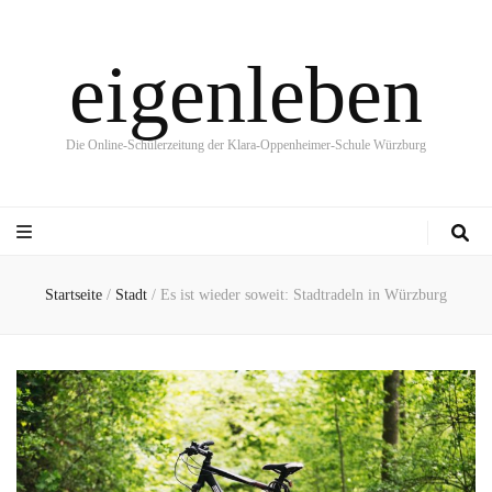
eigenleben
Die Online-Schülerzeitung der Klara-Oppenheimer-Schule Würzburg
Startseite
/
Stadt
/
Es ist wieder soweit: Stadtradeln in Würzburg