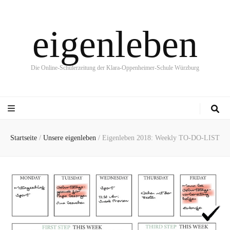
eigenleben
Die Online-Schülerzeitung der Klara-Oppenheimer-Schule Würzburg
Startseite
/
Unsere eigenleben
/
Eigenleben 2018: Weekly TO-DO-LIST