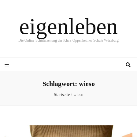
eigenleben
Die Online-Schülerzeitung der Klara-Oppenheimer-Schule Würzburg
Schlagwort:
wieso
Startseite
/
wieso