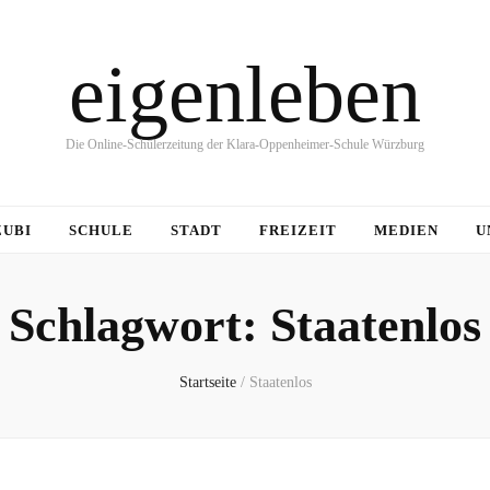
eigenleben
Die Online-Schülerzeitung der Klara-Oppenheimer-Schule Würzburg
ZUBI
SCHULE
STADT
FREIZEIT
MEDIEN
U
Schlagwort:
Staatenlos
Startseite
/
Staatenlos