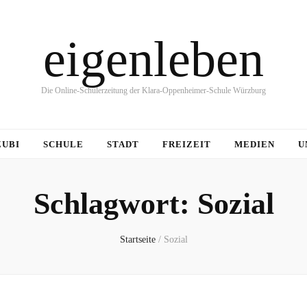
eigenleben
Die Online-Schülerzeitung der Klara-Oppenheimer-Schule Würzburg
ZUBI
SCHULE
STADT
FREIZEIT
MEDIEN
U
Schlagwort:
Sozial
Startseite
/
Sozial