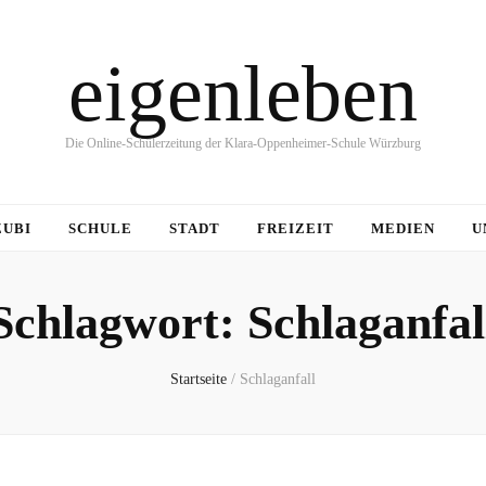
eigenleben
Die Online-Schülerzeitung der Klara-Oppenheimer-Schule Würzburg
ZUBI
SCHULE
STADT
FREIZEIT
MEDIEN
U
Schlagwort:
Schlaganfal
Startseite
/
Schlaganfall