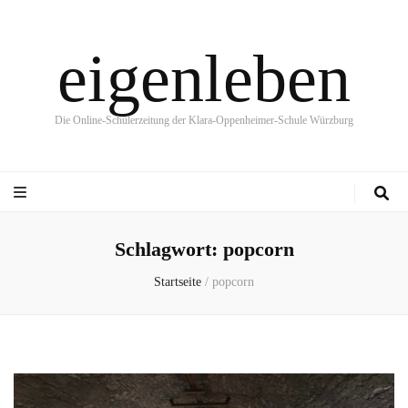
eigenleben
Die Online-Schülerzeitung der Klara-Oppenheimer-Schule Würzburg
Schlagwort:
popcorn
Startseite
/
popcorn