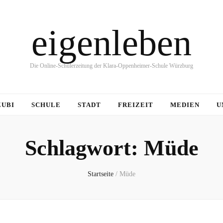
eigenleben
Die Online-Schülerzeitung der Klara-Oppenheimer-Schule Würzburg
ZUBI
SCHULE
STADT
FREIZEIT
MEDIEN
U
Schlagwort:
Müde
Startseite
/
Müde