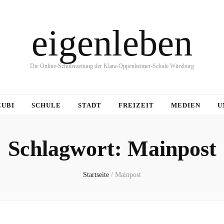
eigenleben
Die Online-Schülerzeitung der Klara-Oppenheimer-Schule Würzburg
ZUBI
SCHULE
STADT
FREIZEIT
MEDIEN
U
Schlagwort:
Mainpost
Startseite
/
Mainpost