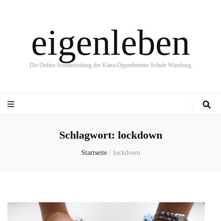
eigenleben
Die Online-Schülerzeitung der Klara-Oppenheimer-Schule Würzburg
Schlagwort:
lockdown
Startseite
/
lockdown