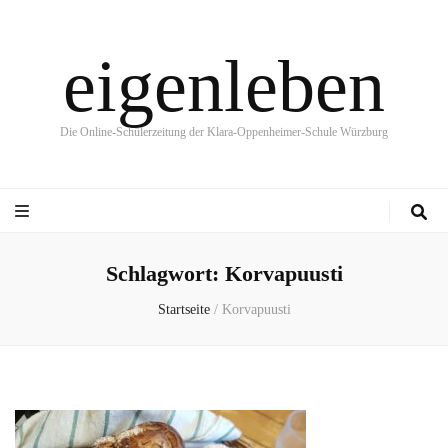
eigenleben
Die Online-Schülerzeitung der Klara-Oppenheimer-Schule Würzburg
Schlagwort:
Korvapuusti
Startseite
/
Korvapuusti