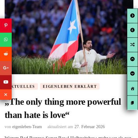
AKTUELLES
EIGENLEBEN ERKLÄRT
„The only thing more powerful
than hate is love“
von
eigenleben-Team
aktualisiert am
27. Februar 2026