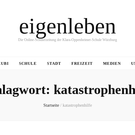
eigenleben
Die Online-Schülerzeitung der Klara-Oppenheimer-Schule Würzburg
ZUBI
SCHULE
STADT
FREIZEIT
MEDIEN
U
hlagwort:
katastrophenh
Startseite
/
katastrophenhilfe