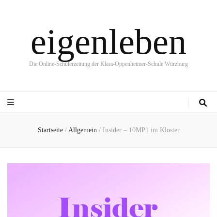
eigenleben
Die Online-Schülerzeitung der Klara-Oppenheimer-Schule Würzburg
Startseite
/
Allgemein
/
Insider – 10MP1 im Kloster