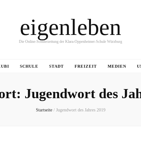
eigenleben
Die Online-Schülerzeitung der Klara-Oppenheimer-Schule Würzburg
ZUBI
SCHULE
STADT
FREIZEIT
MEDIEN
U
ort:
Jugendwort des Jah
Startseite
/
Jugendwort des Jahres 2019