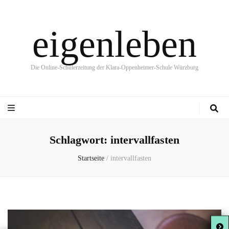
eigenleben
Die Online-Schülerzeitung der Klara-Oppenheimer-Schule Würzburg
Schlagwort:
intervallfasten
Startseite
/
intervallfasten